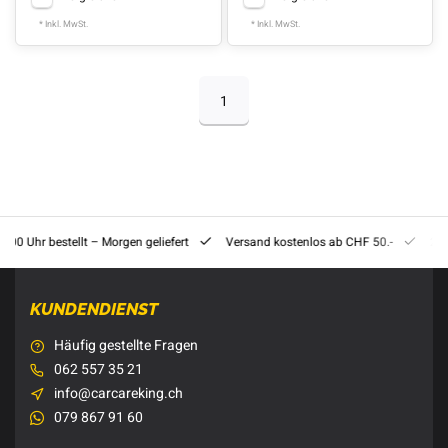
* Inkl. MwSt.
* Inkl. MwSt.
1
8:00 Uhr bestellt – Morgen geliefert
Versand kostenlos ab CHF 50.-
201
KUNDENDIENST
Häufig gestellte Fragen
062 557 35 21
info@carcareking.ch
079 867 91 60