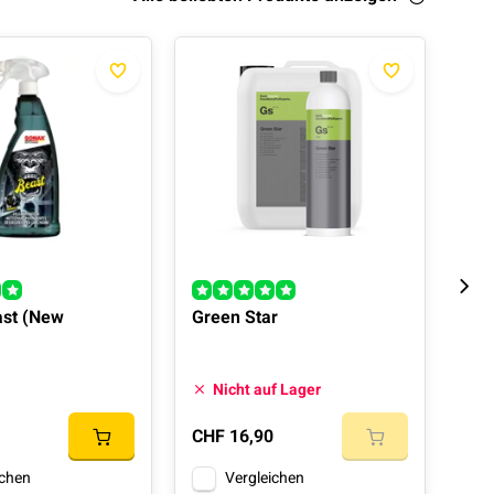
ast (New
Green Star
The
90
Nicht auf Lager
Auf
CHF 
CHF 16,90
CHF
ichen
Vergleichen