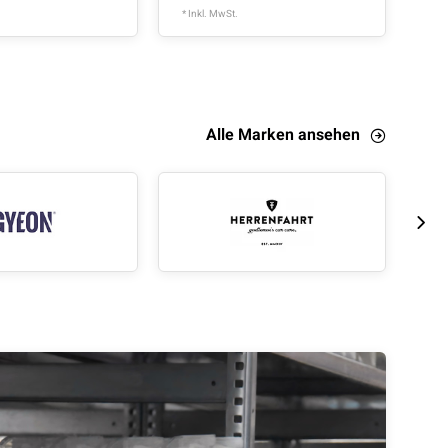
* Inkl. MwSt.
* In
Alle Marken ansehen