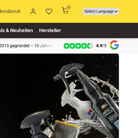
0
dendienst
ls & Neuheiten
Hersteller
4.9
/
5
2015 gegründet – 10 Jahre Erfahrung