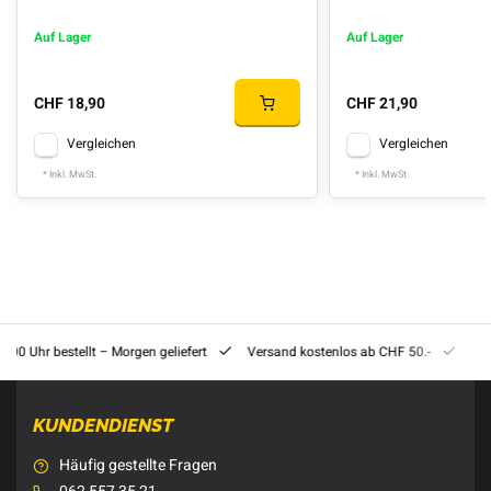
Auf Lager
Auf Lager
CHF 18,90
CHF 21,90
Vergleichen
Vergleichen
* Inkl. MwSt.
* Inkl. MwSt.
8:00 Uhr bestellt – Morgen geliefert
Versand kostenlos ab CHF 50.-
201
KUNDENDIENST
Häufig gestellte Fragen