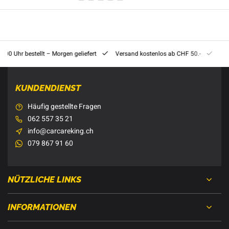
8:00 Uhr bestellt – Morgen geliefert
Versand kostenlos ab CHF 50.-
201
KUNDENDIENST
Häufig gestellte Fragen
062 557 35 21
info@carcareking.ch
079 867 91 60
NÜTZLICHE LINKS
INFORMATIONEN