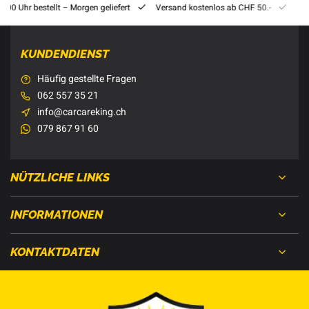
8:00 Uhr bestellt – Morgen geliefert
Versand kostenlos ab CHF 50.-
201
KUNDENDIENST
Häufig gestellte Fragen
062 557 35 21
info@carcareking.ch
079 867 91 60
NÜTZLICHE LINKS
INFORMATIONEN
KONTAKTDATEN