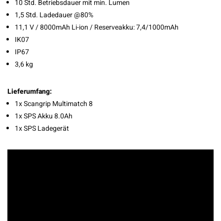
10 Std. Betriebsdauer mit min. Lumen
1,5 Std. Ladedauer @80%
11,1 V / 8000mAh Li-ion / Reserveakku: 7,4/1000mAh
IK07
IP67
3,6 kg
Lieferumfang:
1x Scangrip Multimatch 8
1x SPS Akku 8.0Ah
1x SPS Ladegerät