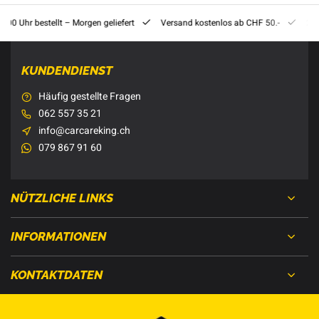
8:00 Uhr bestellt – Morgen geliefert
Versand kostenlos ab CHF 50.-
201
KUNDENDIENST
Häufig gestellte Fragen
062 557 35 21
info@carcareking.ch
079 867 91 60
NÜTZLICHE LINKS
INFORMATIONEN
KONTAKTDATEN