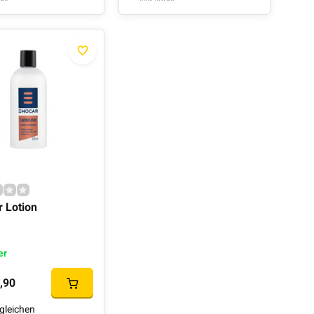
r Lotion
er
,90
gleichen