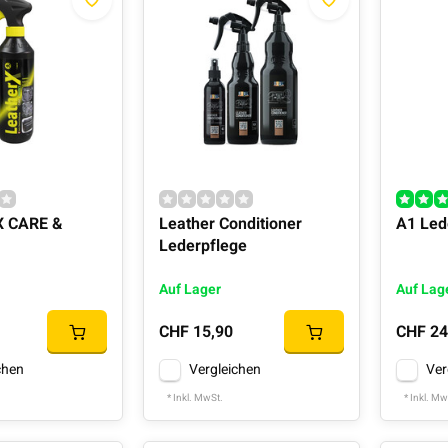
X CARE &
Leather Conditioner
A1 Led
Lederpflege
Auf Lager
Auf Lag
CHF 15,90
CHF 24
chen
Vergleichen
Ver
* Inkl. MwSt.
* Inkl. Mw