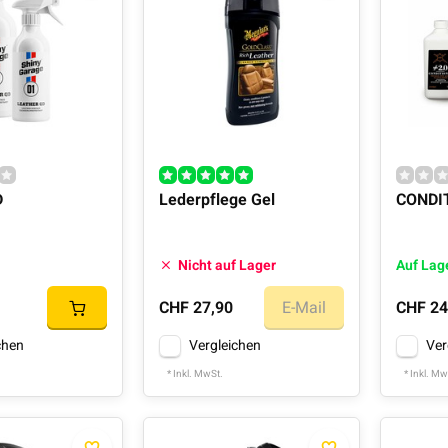
D
Lederpflege Gel
CONDI
Nicht auf Lager
Auf Lag
CHF 27,90
E-Mail
CHF 24
chen
Vergleichen
Ver
* Inkl. MwSt.
* Inkl. Mw