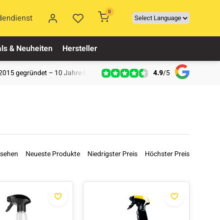
0
dendienst
ls & Neuheiten
Hersteller
4.9
/
5
2015 gegründet – 10 Jahre Erfahrung
esehen
Neueste Produkte
Niedrigster Preis
Höchster Preis