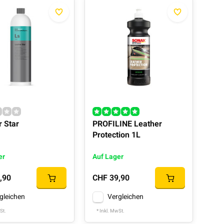
r Star
PROFILINE Leather
Protection 1L
er
Auf Lager
,90
CHF 39,90
gleichen
Vergleichen
St.
* Inkl. MwSt.