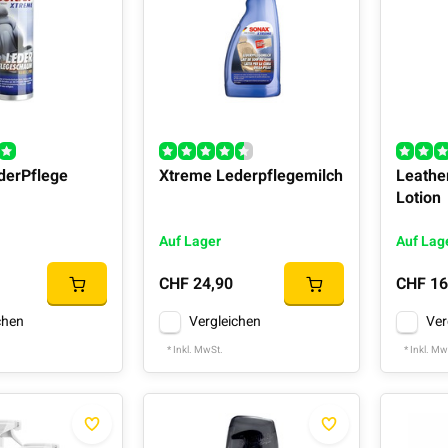
derPflege
Xtreme Lederpflegemilch
Leathe
Lotion
Auf Lager
Auf Lag
CHF 24,90
CHF 16
chen
Vergleichen
Ver
* Inkl. MwSt.
* Inkl. Mw