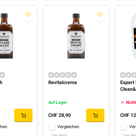
h
Revitalcreme
Expert
Clean&
Auf Lager
Nicht
CHF 28,90
CHF 12
chen
Vergleichen
Ver
* Inkl. MwSt.
* Inkl. Mw