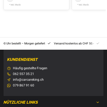
* Inkl. MwSt.
* Inkl. MwSt.
8:00 Uhr bestellt – Morgen geliefert
Versand kostenlos ab CHF 50.-
201
KUNDENDIENST
Häufig gestellte Fragen
062 557 35 21
info@carcareking.ch
079 867 91 60
NÜTZLICHE LINKS