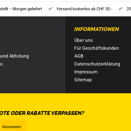
tellt – Morgen geliefert
Versand kostenlos ab CHF 50.-
20
INFORMATIONEN
Über uns
Für Geschäftskunden
 und Abholung
AGB
to
Datenschutzerklärung
Impressum
Sitemap
OTE ODER RABATTE VERPASSEN?
Abonnieren