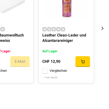
Baumwolltuch
Leather Clean-Leder und
Scr
weiss
Alcantarareiniger
f Lager
Auf Lager
Auf
E-Mail
CHF 12,90
CHF
ichen
Vergleichen
* Inkl. MwSt.
* In