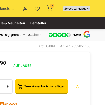
0
dendienst
ls & Neuheiten
Hersteller
4.9
/
5
2015 gegründet – 10 Jahre Erfahrung
Art: EC-089
EAN: 4779039851353
,90
AUF LAGER
+
Zum Warenkorb hinzufügen