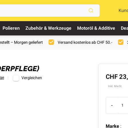
Kun
Polieren
Zubehör & Werkzeuge
Motoröl & Additive
Dea
stellt – Morgen geliefert
Versand kostenlos ab CHF 50.-
DERPFLEGE)
CHF 23
ege
Vergleichen
Inkl. MwSt.
-
Marke
: