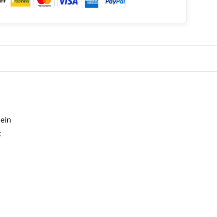
 ein
t