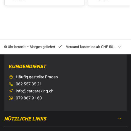
8:00 Uhr bestellt – Morgen geliefert
Versand kostenlos ab CHF 50.-
201
KUNDENDIENST
Häufig gestellte Fragen
062 557 35 21
info@carcareking.ch
079 867 91 60
NÜTZLICHE LINKS