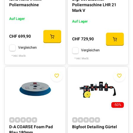
Poliermaschine
Poliermaschine LHR 21
Mark V
Auf Lager
Auf Lager
CHF 699,90
CHF 729,90
Vergleichen
Vergleichen
* Inkl. MwSt.
* Inkl. MwSt.
-50%
D-A COARSE Foam Pad
Bigfoot Detailing Gürtel
Blau 180mm