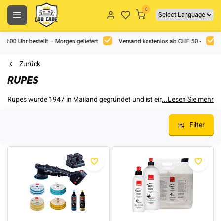
0
 18:00 Uhr bestellt – Morgen geliefert
Versand kostenlos ab CHF 50.-
Zurück
RUPES
Rupes wurde 1947 in Mailand gegründet und ist ein italienisches
...Lesen Sie mehr
Familienunternehmen. Seit der Gründung hat sich das
Unternehmen stets für Produkteinnovationen sowie eine
Filter
erstklassige Produktqualität engagiert. Rupes ist heute ein
führender Hersteller von Exzenter-Poliermaschinen und deren
Zubehörartikeln. Während der letzten Jahre hat Rupes eine Vielzahl
an Patenten und Lösungen zur Arbeitserleichterung und
Produktivitätssteigerung entwickelt.