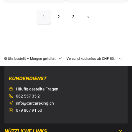
1
2
3
8:00 Uhr bestellt – Morgen geliefert
Versand kostenlos ab CHF 50.-
201
KUNDENDIENST
Häufig gestellte Fragen
062 557 35 21
info@carcareking.ch
079 867 91 60
NÜTZLICHE LINKS