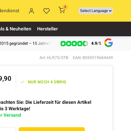
0
dendienst
ls & Neuheiten
Hersteller
4.9
/
5
2015 gegründet – 10 Jahre Erfahrung
Art: HLR75/STB
EAN: 8059519684449
9,90
NUR NOCH 4 ÜBRIG
eachten Sie: Die Lieferzeit für diesen Artikel
bis 3 Werktage!
er Versand