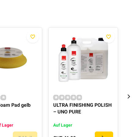
Foam Pad gelb
ULTRA FINISHING POLISH
D-A
– UNO PURE
We
f Lager
Auf Lager
Auf