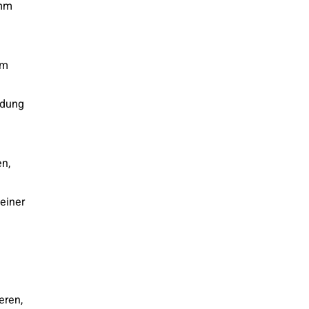
5mm
um
üdung
en,
einer
eren,