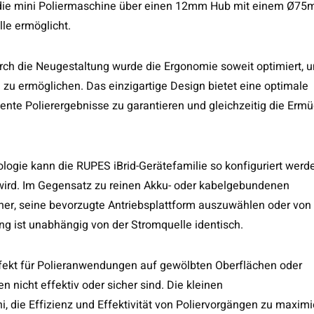
t die mini Poliermaschine über einen 12mm Hub mit einem Ø7
lle ermöglicht.
rch die Neugestaltung wurde die Ergonomie soweit optimiert, 
 zu ermöglichen. Das einzigartige Design bietet eine optimale
iente Polierergebnisse zu garantieren und gleichzeitig die Erm
ologie kann die RUPES iBrid-Gerätefamilie so konfiguriert werd
 wird. Im Gegensatz zu reinen Akku- oder kabelgebundenen
r, seine bevorzugte Antriebsplattform auszuwählen oder von 
ng ist unabhängig von der Stromquelle identisch.
rfekt für Polieranwendungen auf gewölbten Oberflächen oder
nicht effektiv oder sicher sind. Die kleinen
die Effizienz und Effektivität von Poliervorgängen zu maximi