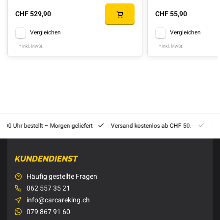
CHF 529,90
CHF 55,90
Vergleichen
Vergleichen
* Inkl. MwSt.
* Inkl. MwSt.
8:00 Uhr bestellt – Morgen geliefert
Versand kostenlos ab CHF 50.-
201
KUNDENDIENST
Häufig gestellte Fragen
062 557 35 21
info@carcareking.ch
079 867 91 60