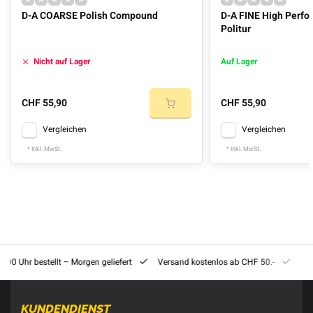
D-A COARSE Polish Compound
D-A FINE High Perf
Politur
Nicht auf Lager
Auf Lager
CHF 55,90
CHF 55,90
Vergleichen
Vergleichen
* Inkl. MwSt.
* Inkl. MwSt.
8:00 Uhr bestellt – Morgen geliefert
Versand kostenlos ab CHF 50.-
201
KUNDENDIENST