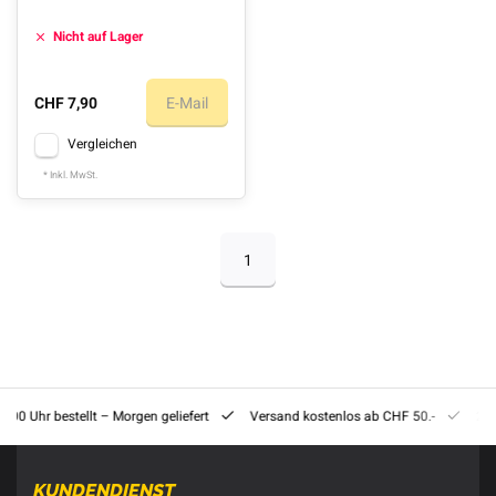
Nicht auf Lager
CHF 7,90
E-Mail
Vergleichen
* Inkl. MwSt.
1
8:00 Uhr bestellt – Morgen geliefert
Versand kostenlos ab CHF 50.-
201
KUNDENDIENST