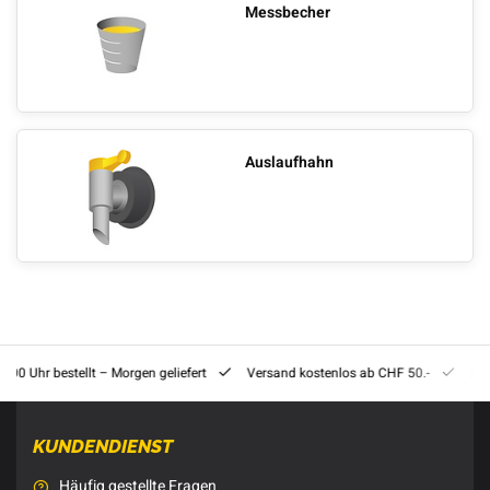
Messbecher
Auslaufhahn
8:00 Uhr bestellt – Morgen geliefert
Versand kostenlos ab CHF 50.-
201
KUNDENDIENST
Häufig gestellte Fragen