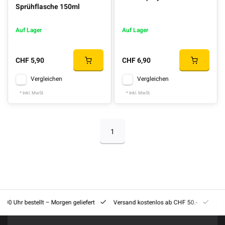
Sprühflasche 150ml
Auf Lager
Auf Lager
CHF 5,90
CHF 6,90
Vergleichen
Vergleichen
* Inkl. MwSt.
* Inkl. MwSt.
1
8:00 Uhr bestellt – Morgen geliefert
Versand kostenlos ab CHF 50.-
201