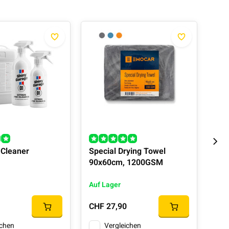
 Cleaner
Special Drying Towel
Was
90x60cm, 1200GSM
Wa
Auf Lager
Auf
CHF 27,90
CHF
ichen
Vergleichen