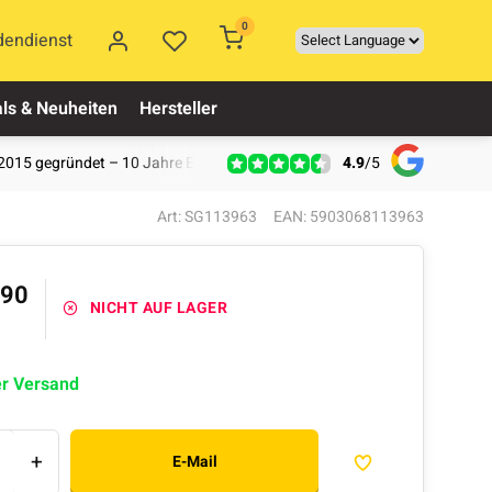
0
dendienst
ls & Neuheiten
Hersteller
4.9
/
5
2015 gegründet – 10 Jahre Erfahrung
Art: SG113963
EAN: 5903068113963
,90
NICHT AUF LAGER
er Versand
+
E-Mail