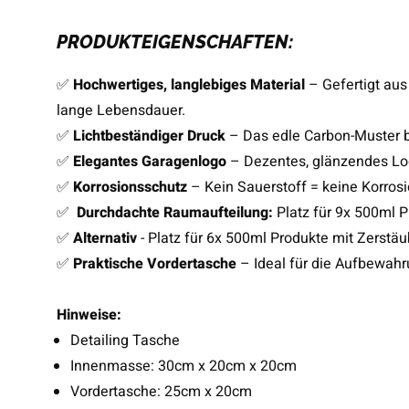
PRODUKTEIGENSCHAFTEN:
✅
Hochwertiges, langlebiges Material
– Gefertigt aus
lange Lebensdauer.
✅
Lichtbeständiger Druck
– Das edle Carbon-Muster b
✅
Elegantes Garagenlogo
– Dezentes, glänzendes Log
✅
Korrosionsschutz
– Kein Sauerstoff = keine Korros
✅
Durchdachte Raumaufteilung:
Platz für 9x 500ml P
✅
Alternativ
- Platz für 6x 500ml Produkte mit Zerst
✅
Praktische Vordertasche
– Ideal für die Aufbewahr
Hinweise:
Detailing Tasche
Innenmasse: 30cm x 20cm x 20cm
Vordertasche: 25cm x 20cm