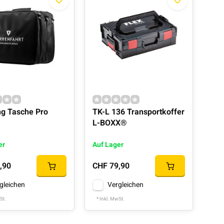
ng Tasche Pro
TK-L 136 Transportkoffer
L-BOXX®
er
Auf Lager
,90
CHF 79,90
gleichen
Vergleichen
St.
* Inkl. MwSt.