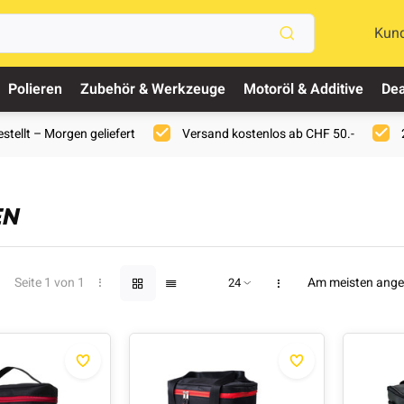
Kun
Polieren
Zubehör & Werkzeuge
Motoröl & Additive
Dea
stellt – Morgen geliefert
Versand kostenlos ab CHF 50.-
EN
Seite 1 von 1
Am meisten ang