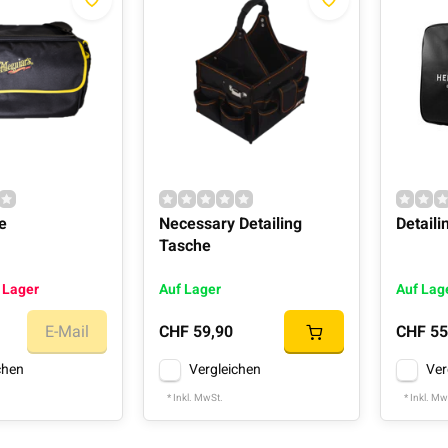
e
Necessary Detailing
Detaili
Tasche
 Lager
Auf Lager
Auf Lag
E-Mail
CHF 59,90
CHF 55
chen
Vergleichen
Ver
* Inkl. MwSt.
* Inkl. Mw