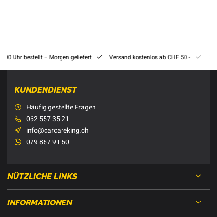
8:00 Uhr bestellt – Morgen geliefert
Versand kostenlos ab CHF 50.-
201
KUNDENDIENST
Häufig gestellte Fragen
062 557 35 21
info@carcareking.ch
079 867 91 60
NÜTZLICHE LINKS
INFORMATIONEN