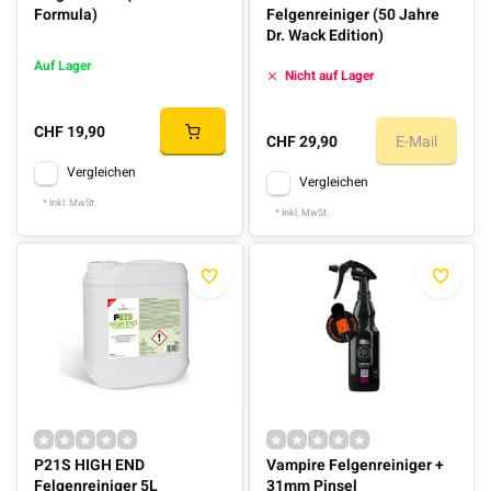
Formula)
Felgenreiniger (50 Jahre
Dr. Wack Edition)
Auf Lager
Nicht auf Lager
CHF 19,90
CHF 29,90
E-Mail
Vergleichen
Vergleichen
* Inkl. MwSt.
* Inkl. MwSt.
P21S HIGH END
Vampire Felgenreiniger +
Felgenreiniger 5L
31mm Pinsel