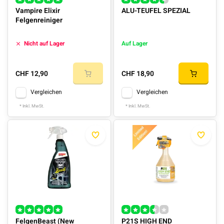
Vampire Elixir
ALU-TEUFEL SPEZIAL
Felgenreiniger
Nicht auf Lager
Auf Lager
CHF 12,90
CHF 18,90
Vergleichen
Vergleichen
* Inkl. MwSt.
* Inkl. MwSt.
FelgenBeast (New
P21S HIGH END