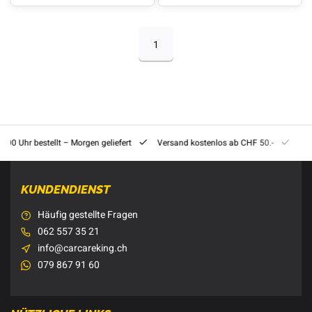
1
8:00 Uhr bestellt – Morgen geliefert
Versand kostenlos ab CHF 50.-
201
KUNDENDIENST
Häufig gestellte Fragen
062 557 35 21
info@carcareking.ch
079 867 91 60