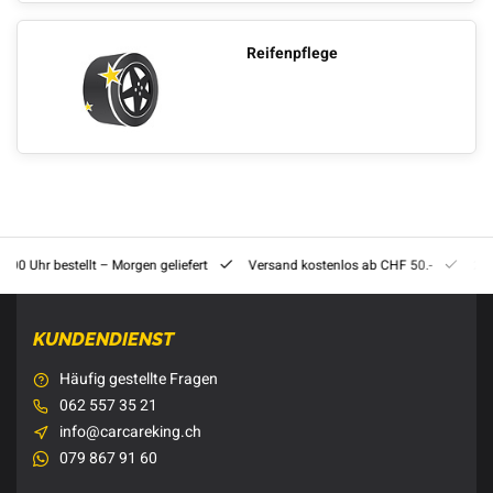
Reifenpflege
8:00 Uhr bestellt – Morgen geliefert
Versand kostenlos ab CHF 50.-
201
KUNDENDIENST
Häufig gestellte Fragen
062 557 35 21
info@carcareking.ch
079 867 91 60