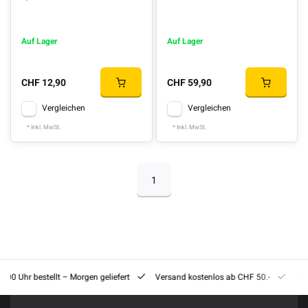
Auf Lager
Auf Lager
CHF 12,90
CHF 59,90
Vergleichen
Vergleichen
* Inkl. MwSt.
* Inkl. MwSt.
1
8:00 Uhr bestellt – Morgen geliefert
Versand kostenlos ab CHF 50.-
201