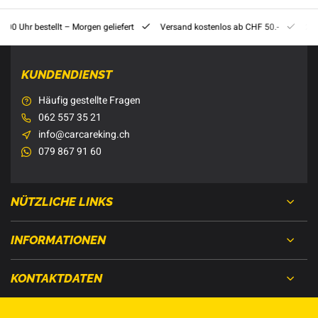
8:00 Uhr bestellt – Morgen geliefert
Versand kostenlos ab CHF 50.-
201
KUNDENDIENST
Häufig gestellte Fragen
062 557 35 21
info@carcareking.ch
079 867 91 60
NÜTZLICHE LINKS
INFORMATIONEN
KONTAKTDATEN