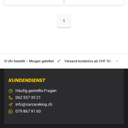
1
8:00 Uhr bestellt – Morgen geliefert
Versand kostenlos ab CHF 50.-
201
KUNDENDIENST
Häufig gestellte Fragen
062 557 35 21
info@carcareking.ch
079 867 91 60