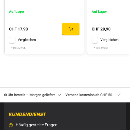
Auf Lager
Auf Lager
CHF 17,90
CHF 29,90
Vergleichen
Vergleichen
* Inkl. MwSt.
* Inkl. MwSt.
8:00 Uhr bestellt – Morgen geliefert
Versand kostenlos ab CHF 50.-
201
KUNDENDIENST
Häufig gestellte Fragen