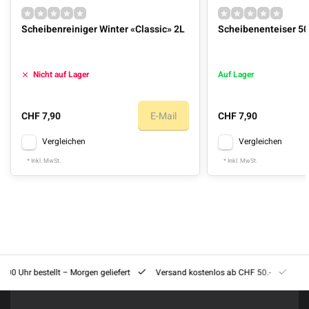
Scheibenreiniger Winter «Classic» 2L
Scheibenenteiser 5
Nicht auf Lager
Auf Lager
CHF 7,90
E-Mail
CHF 7,90
Vergleichen
Vergleichen
* Inkl. MwSt.
* Inkl. MwSt.
8:00 Uhr bestellt – Morgen geliefert
Versand kostenlos ab CHF 50.-
201