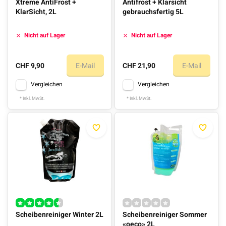
Xtreme AntiFrost +
Antifrost + Klarsicht
KlarSicht, 2L
gebrauchsfertig 5L
Nicht auf Lager
Nicht auf Lager
CHF 9,90
E-Mail
CHF 21,90
E-Mail
Vergleichen
Vergleichen
* Inkl. MwSt.
* Inkl. MwSt.
Scheibenreiniger Winter 2L
Scheibenreiniger Sommer
«oeco» 2L