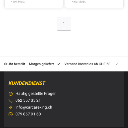
* Inkl. MwSt.
* Inkl. MwSt.
1
8:00 Uhr bestellt – Morgen geliefert
Versand kostenlos ab CHF 50.-
201
KUNDENDIENST
Häufig gestellte Fragen
062 557 35 21
info@carcareking.ch
079 867 91 60