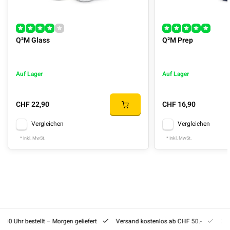
Q²M Glass
Q²M Prep
Auf Lager
Auf Lager
CHF 22,90
CHF 16,90
Vergleichen
Vergleichen
* Inkl. MwSt.
* Inkl. MwSt.
8:00 Uhr bestellt – Morgen geliefert
Versand kostenlos ab CHF 50.-
201