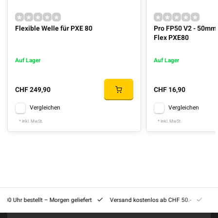
Flexible Welle für PXE 80
Pro FP50 V2 - 50mm S
Flex PXE80
Auf Lager
Auf Lager
CHF 249,90
CHF 16,90
Vergleichen
Vergleichen
* Inkl. MwSt.
* Inkl. MwSt.
8:00 Uhr bestellt – Morgen geliefert
Versand kostenlos ab CHF 50.-
201