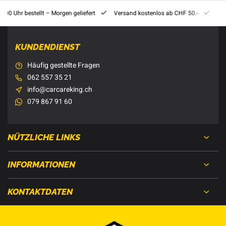
8:00 Uhr bestellt – Morgen geliefert
Versand kostenlos ab CHF 50.-
201
KUNDENDIENST
Häufig gestellte Fragen
062 557 35 21
info@carcareking.ch
079 867 91 60
NÜTZLICHE LINKS
INFORMATIONEN
KONTAKTDATEN