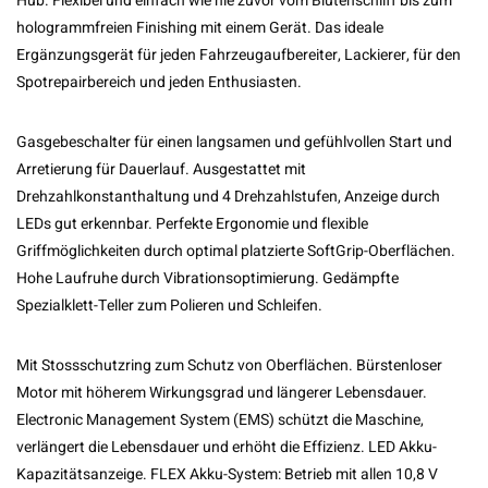
Hub.
Flexibel und einfach wie nie zuvor vom Blütenschliff bis zum
hologrammfreien Finishing mit einem Gerät. Das ideale
Ergänzungsgerät für jeden Fahrzeugaufbereiter, Lackierer, für den
Spotrepairbereich und jeden Enthusiasten.
Gasgebeschalter für einen langsamen und gefühlvollen Start und
Arretierung für Dauerlauf. Ausgestattet mit
Drehzahlkonstanthaltung und 4 Drehzahlstufen, Anzeige durch
LEDs gut erkennbar. Perfekte Ergonomie und flexible
Griffmöglichkeiten durch optimal platzierte SoftGrip-Oberflächen.
Hohe Laufruhe durch Vibrationsoptimierung. Gedämpfte
Spezialklett-Teller zum Polieren und Schleifen.
Mit Stossschutzring zum Schutz von Oberflächen. Bürstenloser
Motor mit höherem Wirkungsgrad und längerer Lebensdauer.
Electronic Management System (EMS) schützt die Maschine,
verlängert die Lebensdauer und erhöht die Effizienz. LED Akku-
Kapazitätsanzeige. FLEX Akku-System: Betrieb mit allen 10,8 V