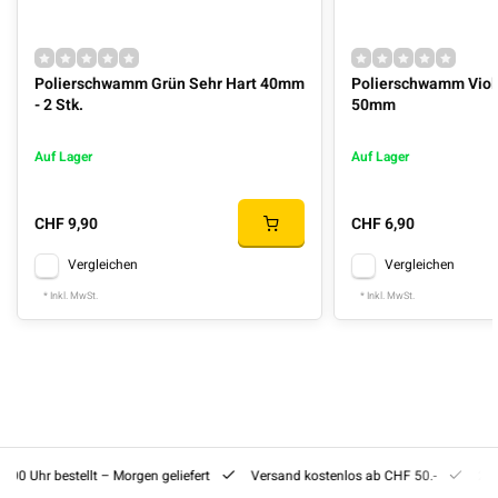
Polierschwamm Grün Sehr Hart 40mm
Polierschwamm Viol
- 2 Stk.
50mm
Auf Lager
Auf Lager
CHF 9,90
CHF 6,90
Vergleichen
Vergleichen
* Inkl. MwSt.
* Inkl. MwSt.
8:00 Uhr bestellt – Morgen geliefert
Versand kostenlos ab CHF 50.-
201