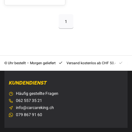
1
8:00 Uhr bestellt – Morgen geliefert
Versand kostenlos ab CHF 50.-
201
KUNDENDIENST
Häufig gestellte Fragen
062 557 35 21
info@carcareking.ch
079 867 91 60