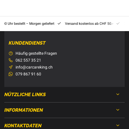
8:00 Uhr bestellt – Morgen geliefert
Versand kostenlos ab CHF 50.-
201
KUNDENDIENST
Häufig gestellte Fragen
062 557 35 21
info@carcareking.ch
079 867 91 60
NÜTZLICHE LINKS
INFORMATIONEN
KONTAKTDATEN