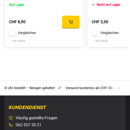
Auf Lager
Nicht auf Lager
CHF 8,90
CHF 3,50
Vergleichen
Vergleichen
* Inkl. MwSt.
* Inkl. MwSt.
8:00 Uhr bestellt – Morgen geliefert
Versand kostenlos ab CHF 50.-
201
KUNDENDIENST
Häufig gestellte Fragen
062 557 35 21