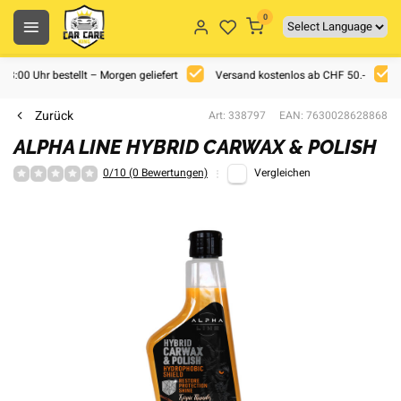
0
 18:00 Uhr bestellt – Morgen geliefert
Versand kostenlos ab CHF 50.-
Zurück
Art: 338797
EAN: 7630028628868
ALPHA LINE HYBRID CARWAX & POLISH
0/10 (0 Bewertungen)
Vergleichen