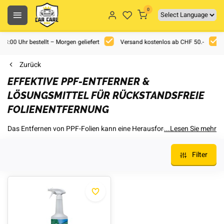
0
 18:00 Uhr bestellt – Morgen geliefert
Versand kostenlos ab CHF 50.-
Zurück
EFFEKTIVE PPF-ENTFERNER &
LÖSUNGSMITTEL FÜR RÜCKSTANDSFREIE
FOLIENENTFERNUNG
Das Entfernen von PPF-Folien kann eine Herausforderung sein,
...Lesen Sie mehr
insbesondere wenn sie über einen langen Zeitraum aufgetragen
wurden. Unsere speziell entwickelten PPF-Entferner und
Filter
Lösungsmittel ermöglichen eine schonende Ablösung der Folie,
ohne den darunterliegenden Lack zu beschädigen. Sie helfen dabei,
Klebereste vollständig zu lösen und sorgen für eine saubere
Oberfläche. Ideal für professionelle Folierer und Werkstätten sowie
für Fahrzeugbesitzer, die ihre Lackschutzfolie sicher entfernen
möchten. Unsere Lösungsmittel sind einfach anzuwenden und
gewährleisten eine effiziente Reinigung, damit der Lack für eine
neue Schutzfolie oder weitere Behandlungen optimal vorbereitet ist.