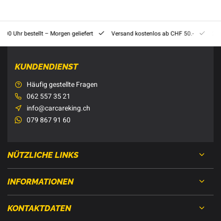
8:00 Uhr bestellt – Morgen geliefert
Versand kostenlos ab CHF 50.-
201
KUNDENDIENST
Häufig gestellte Fragen
062 557 35 21
info@carcareking.ch
079 867 91 60
NÜTZLICHE LINKS
INFORMATIONEN
KONTAKTDATEN