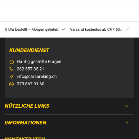
8:00 Uhr bestellt – Morgen geliefert
Versand kostenlos ab CHF 50.-
201
KUNDENDIENST
Häufig gestellte Fragen
062 557 35 21
info@carcareking.ch
079 867 91 60
NÜTZLICHE LINKS
INFORMATIONEN