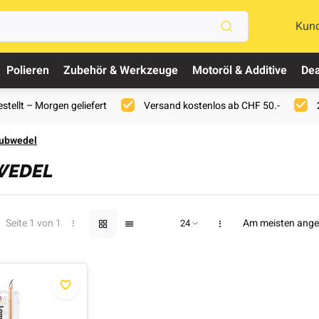
Kun
Polieren
Zubehör & Werkzeuge
Motoröl & Additive
Dea
stellt – Morgen geliefert
Versand kostenlos ab CHF 50.-
ubwedel
WEDEL
Seite 1 von 1
Am meisten ang