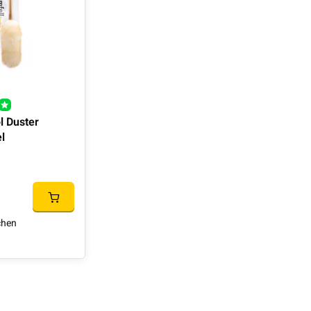
 Duster
l
chen