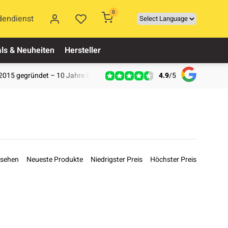
0
dendienst
ls & Neuheiten
Hersteller
4.9
/
5
2015 gegründet – 10 Jahre Erfahrung
esehen
Neueste Produkte
Niedrigster Preis
Höchster Preis