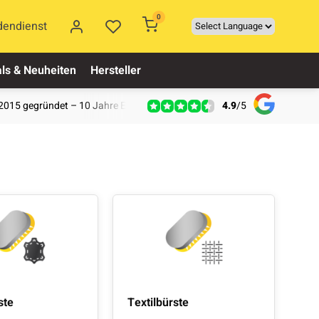
0
dendienst
ls & Neuheiten
Hersteller
4.9
/
5
2015 gegründet – 10 Jahre Erfahrung
ste
Textilbürste