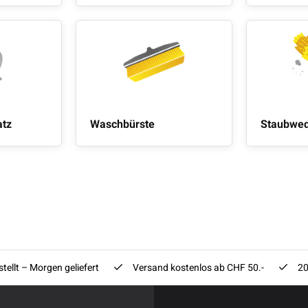
atz
Waschbürste
Staubwed
tellt – Morgen geliefert
Versand kostenlos ab CHF 50.-
20