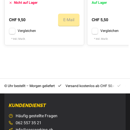
Nicht auf Lager
Auf Lager
CHF 9,50
E-Mail
CHF 5,50
Vergleichen
Vergleichen
* Inkl. MwSt.
* Inkl. MwSt.
8:00 Uhr bestellt – Morgen geliefert
Versand kostenlos ab CHF 50.-
201
KUNDENDIENST
Häufig gestellte Fragen
062 557 35 21
info@carcareking.ch