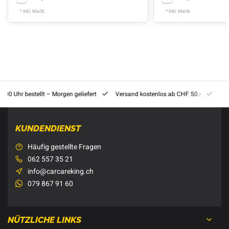
* Inkl. MwSt.
* Inkl. MwSt.
8:00 Uhr bestellt – Morgen geliefert
Versand kostenlos ab CHF 50.-
201
KUNDENDIENST
Häufig gestellte Fragen
062 557 35 21
info@carcareking.ch
079 867 91 60
NÜTZLICHE LINKS