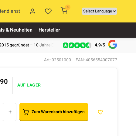
0
dendienst
ls & Neuheiten
Hersteller
4.9
/
5
2015 gegründet – 10 Jahre Erfahrung
Art: 02501000
EAN: 4056554007077
,90
AUF LAGER
+
Zum Warenkorb hinzufügen