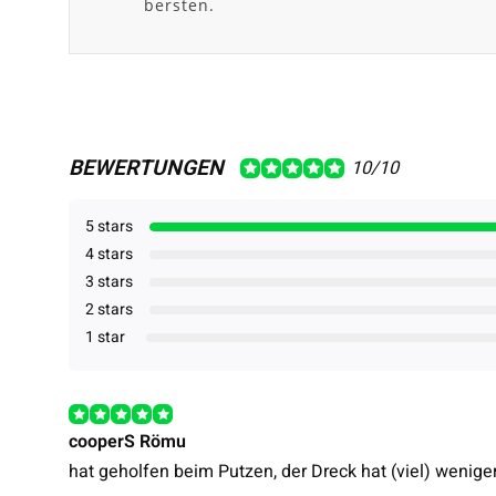
bersten.
BEWERTUNGEN
10/10
5 stars
4 stars
3 stars
2 stars
1 star
cooperS Römu
hat geholfen beim Putzen, der Dreck hat (viel) weniger