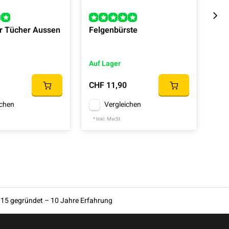
r Tücher Aussen
Felgenbürste
Mik
Auf Lager
Auf
CHF 11,90
CHF
ichen
Vergleichen
* Inkl. MwSt.
* In
15 gegründet – 10 Jahre Erfahrung