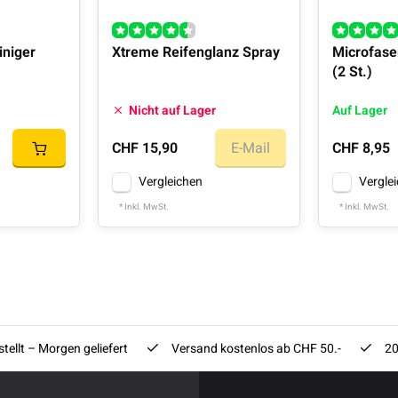
iniger
Xtreme Reifenglanz Spray
Microfase
(2 St.)
Nicht auf Lager
Auf Lager
CHF 15,90
E-Mail
CHF 8,95
Vergleichen
Vergle
* Inkl. MwSt.
* Inkl. MwSt.
tellt – Morgen geliefert
Versand kostenlos ab CHF 50.-
20