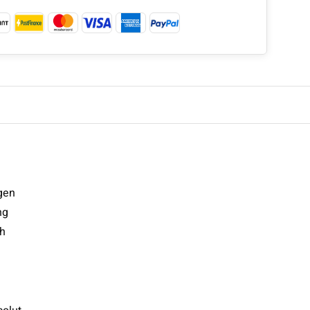
gen
ng
ch