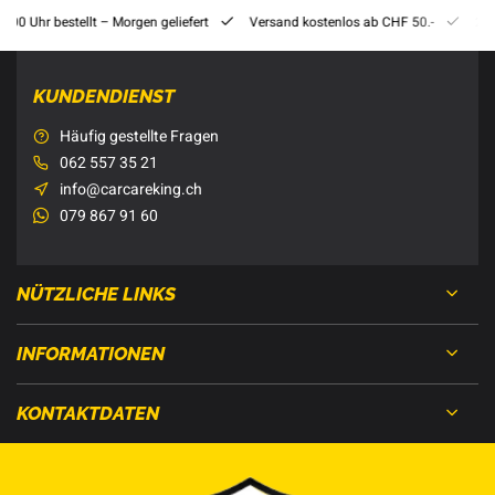
8:00 Uhr bestellt – Morgen geliefert
Versand kostenlos ab CHF 50.-
201
KUNDENDIENST
Häufig gestellte Fragen
062 557 35 21
info@carcareking.ch
079 867 91 60
NÜTZLICHE LINKS
INFORMATIONEN
KONTAKTDATEN