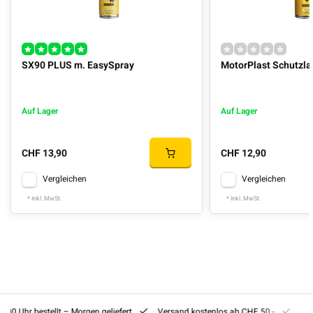
SX90 PLUS m. EasySpray
MotorPlast Schutzla
Auf Lager
Auf Lager
CHF 13,90
CHF 12,90
Vergleichen
Vergleichen
* Inkl. MwSt.
* Inkl. MwSt.
8:00 Uhr bestellt – Morgen geliefert
Versand kostenlos ab CHF 50.-
201