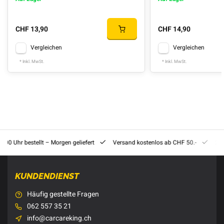
CHF 13,90
CHF 14,90
Vergleichen
Vergleichen
* Inkl. MwSt.
* Inkl. MwSt.
8:00 Uhr bestellt – Morgen geliefert
Versand kostenlos ab CHF 50.-
201
KUNDENDIENST
Häufig gestellte Fragen
062 557 35 21
info@carcareking.ch