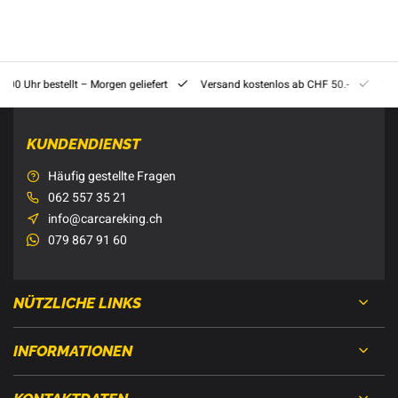
8:00 Uhr bestellt – Morgen geliefert
Versand kostenlos ab CHF 50.-
201
KUNDENDIENST
Häufig gestellte Fragen
062 557 35 21
info@carcareking.ch
079 867 91 60
NÜTZLICHE LINKS
INFORMATIONEN