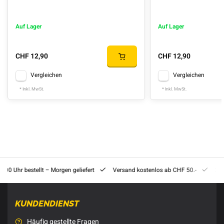
Auf Lager
Auf Lager
CHF 12,90
CHF 12,90
Vergleichen
Vergleichen
* Inkl. MwSt.
* Inkl. MwSt.
8:00 Uhr bestellt – Morgen geliefert
Versand kostenlos ab CHF 50.-
201
KUNDENDIENST
Häufig gestellte Fragen