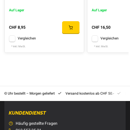
Auf Lager
Auf Lager
CHF 8,95
CHF 16,50
Vergleichen
Vergleichen
* Inkl. MwSt.
* Inkl. MwSt.
8:00 Uhr bestellt – Morgen geliefert
Versand kostenlos ab CHF 50.-
201
KUNDENDIENST
Häufig gestellte Fragen