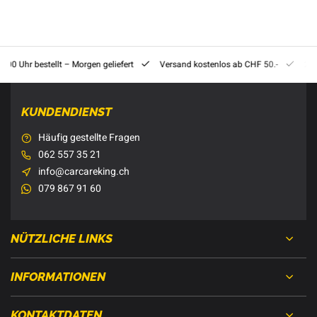
8:00 Uhr bestellt – Morgen geliefert
Versand kostenlos ab CHF 50.-
201
KUNDENDIENST
Häufig gestellte Fragen
062 557 35 21
info@carcareking.ch
079 867 91 60
NÜTZLICHE LINKS
INFORMATIONEN
KONTAKTDATEN