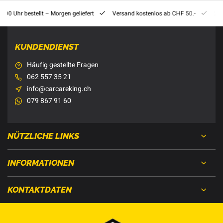
8:00 Uhr bestellt – Morgen geliefert
Versand kostenlos ab CHF 50.-
201
KUNDENDIENST
Häufig gestellte Fragen
062 557 35 21
info@carcareking.ch
079 867 91 60
NÜTZLICHE LINKS
INFORMATIONEN
KONTAKTDATEN